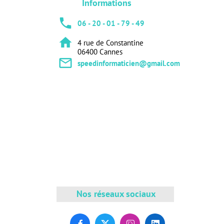
Informations
local_phone
06 - 20 - 01 - 79 - 49
home
4 rue de Constantine
06400 Cannes
mail_outline
speedinformaticien@gmail.com
Nos réseaux sociaux



