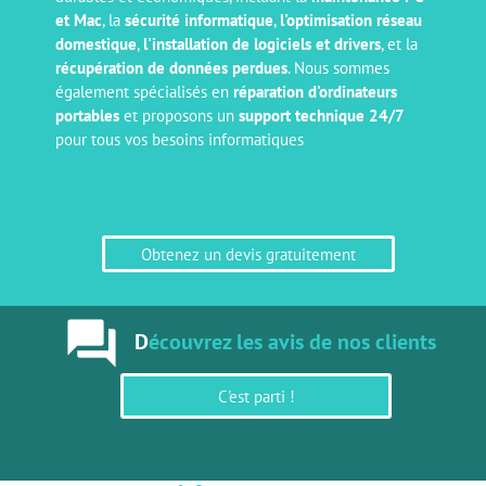
et Mac
, la
sécurité informatique
,
l'optimisation réseau
domestique
,
l'installation de logiciels et drivers
, et la
récupération de données perdues
. Nous sommes
également spécialisés en
réparation d'ordinateurs
portables
et proposons un
support technique 24/7
pour tous vos besoins informatiques
Obtenez un devis gratuitement
forum
D
écouvrez les avis de nos clients
C'est parti !