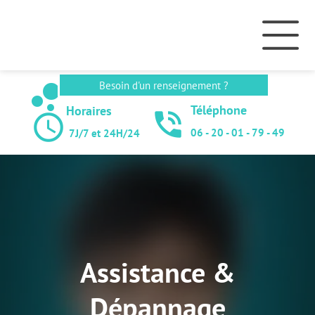
bubble_chart
Besoin d'un renseignement ?
Téléphone
Horaires
phone_in_talk
query_builder
06 - 20 - 01 - 79 - 49
7J/7 et 24H/24
Assistance &
Dépannage