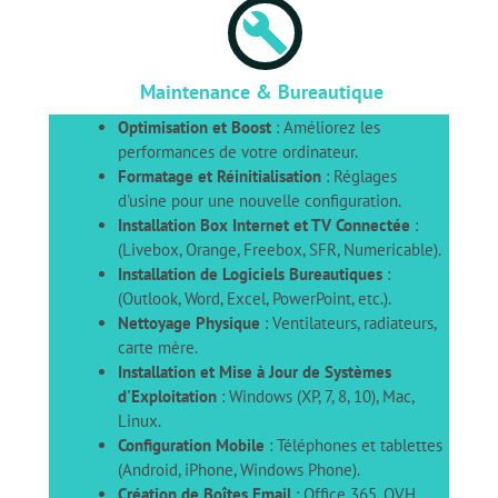
build
Maintenance & Bureautique
Optimisation et Boost
: Améliorez les
performances de votre ordinateur.
Formatage et Réinitialisation
: Réglages
d'usine pour une nouvelle configuration.
Installation Box Internet et TV Connectée
:
(Livebox, Orange, Freebox, SFR, Numericable).
Installation de Logiciels Bureautiques
:
(Outlook, Word, Excel, PowerPoint, etc.).
Nettoyage Physique
: Ventilateurs, radiateurs,
carte mère.
Installation et Mise à Jour de Systèmes
d'Exploitation
: Windows (XP, 7, 8, 10), Mac,
Linux.
Configuration Mobile
: Téléphones et tablettes
(Android, iPhone, Windows Phone).
Création de Boîtes Email
: Office 365, OVH,